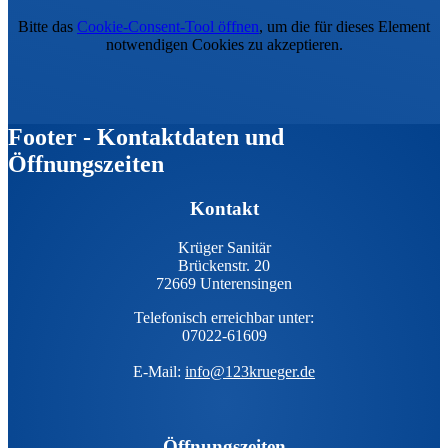
Bitte das
Cookie-Consent-Tool öffnen
, um die für dieses Element
notwendigen Cookies zu akzeptieren.
Footer - Kontaktdaten und
Öffnungszeiten
Kontakt
Krüger Sanitär
Brückenstr. 20
72669 Unterensingen
Telefonisch erreichbar unter:
07022-61609
E-Mail:
info@123krueger.de
Öffnungszeiten