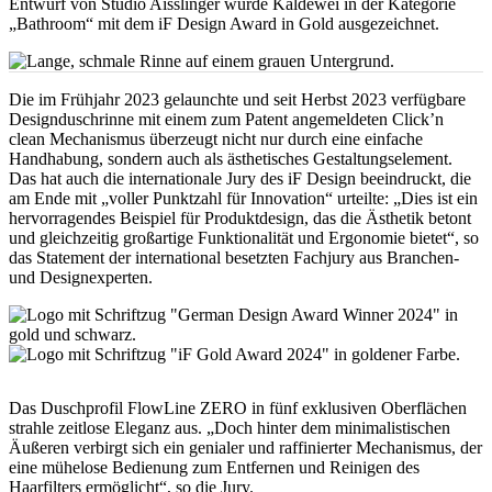
Entwurf von Studio Aisslinger wurde Kaldewei in der Kategorie
„Bathroom“ mit dem iF Design Award in Gold ausgezeichnet.
Die im Frühjahr 2023 gelaunchte und seit Herbst 2023 verfügbare
Designduschrinne mit einem zum Patent angemeldeten Click’n
clean Mechanismus überzeugt nicht nur durch eine einfache
Handhabung, sondern auch als ästhetisches Gestaltungselement.
Das hat auch die internationale Jury des iF Design beeindruckt, die
am Ende mit „voller Punktzahl für Innovation“ urteilte: „Dies ist ein
hervorragendes Beispiel für Produktdesign, das die Ästhetik betont
und gleichzeitig großartige Funktionalität und Ergonomie bietet“, so
das Statement der international besetzten Fachjury aus Branchen-
und Designexperten.
Das Duschprofil FlowLine ZERO in fünf exklusiven Oberflächen
strahle zeitlose Eleganz aus. „Doch hinter dem minimalistischen
Äußeren verbirgt sich ein genialer und raffinierter Mechanismus, der
eine mühelose Bedienung zum Entfernen und Reinigen des
Haarfilters ermöglicht“, so die Jury.